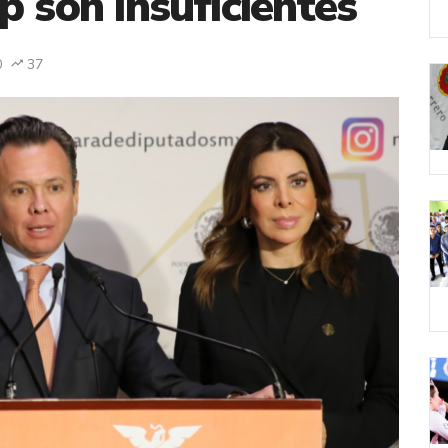
p son insuficientes
0
37