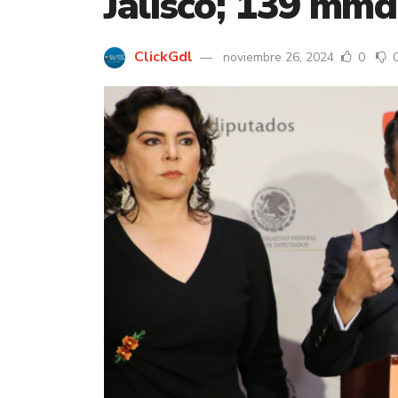
Jalisco; 139 mmd
ClickGdl
noviembre 26, 2024
0