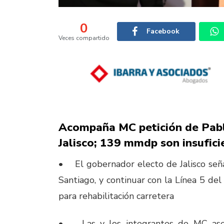
0
Facebook
Veces compartido
Acompaña MC petición de Pab
Jalisco; 139 mmdp son insufici
• El gobernador electo de Jalisco seña
Santiago, y continuar con la Línea 5 de
para rehabilitación carretera
• Las y los integrantes de MC aseg