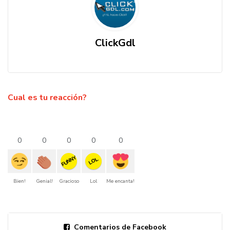
ClickGdl
Cual es tu reacción?
0
0
0
0
0
FUNNY
LOL
Bien!
Genial!
Gracioso
Lol
Me encanta!
Comentarios de Facebook