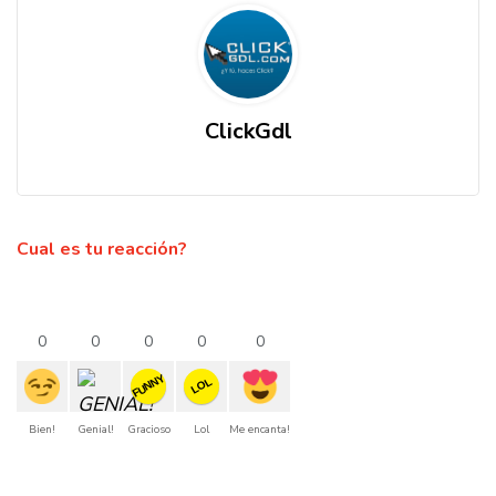
ClickGdl
Cual es tu reacción?
0
0
0
0
0
FUNNY
LOL
Bien!
Genial!
Gracioso
Lol
Me encanta!