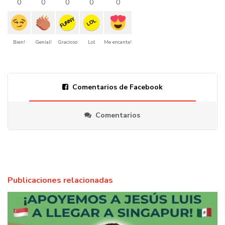
0
0
0
0
0
FUNNY
LOL
Bien!
Genial!
Gracioso
Lol
Me encanta!
Comentarios de Facebook
Comentarios
Publicaciones relacionadas