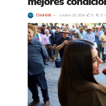
mejores condicio
ClickGdl
octubre 29, 2024
0
0