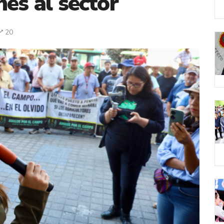
nes al sector
20