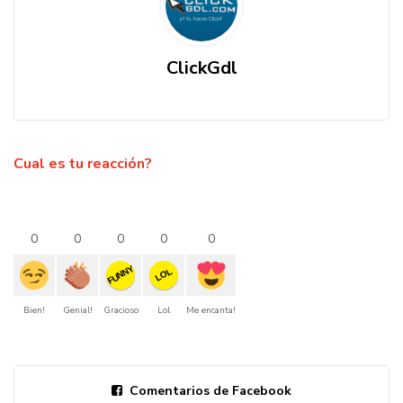
ClickGdl
Cual es tu reacción?
0
0
0
0
0
FUNNY
LOL
Bien!
Genial!
Gracioso
Lol
Me encanta!
Comentarios de Facebook