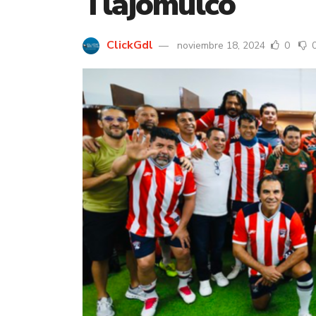
Tlajomulco
ClickGdl
noviembre 18, 2024
0