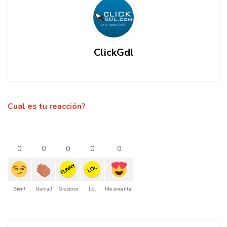
ClickGdl
Cual es tu reacción?
0
0
0
0
0
FUNNY
LOL
Bien!
Genial!
Gracioso
Lol
Me encanta!