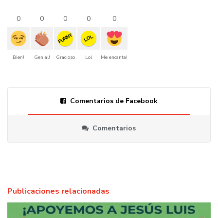
0
0
0
0
0
FUNNY
LOL
Bien!
Genial!
Gracioso
Lol
Me encanta!
Comentarios de Facebook
Comentarios
Publicaciones relacionadas