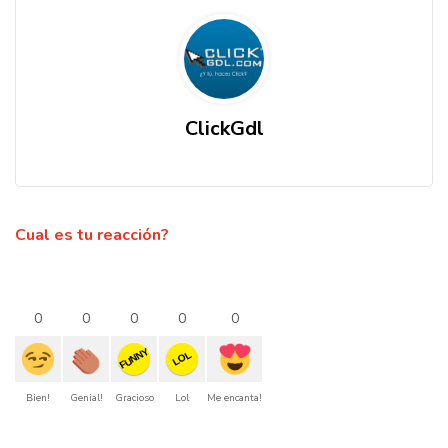
ClickGdl
Cual es tu reacción?
0
0
0
0
0
FUNNY
LOL
Bien!
Genial!
Gracioso
Lol
Me encanta!