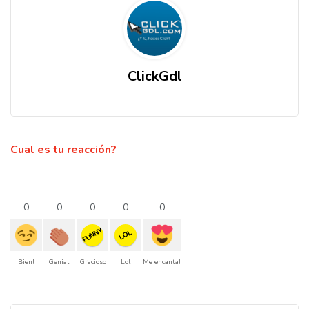
ClickGdl
Cual es tu reacción?
0
0
0
0
0
FUNNY
LOL
Bien!
Genial!
Gracioso
Lol
Me encanta!