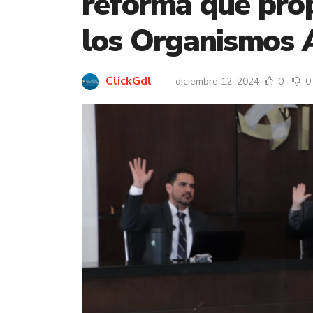
reforma que prop
los Organismos
ClickGdl
diciembre 12, 2024
0
0