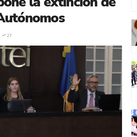
one la extinción de
 Autónomos
27