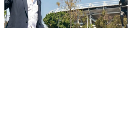
Inaugura Pablo Lemus Navarro, Gobernador de Jalisco,
la escultura…