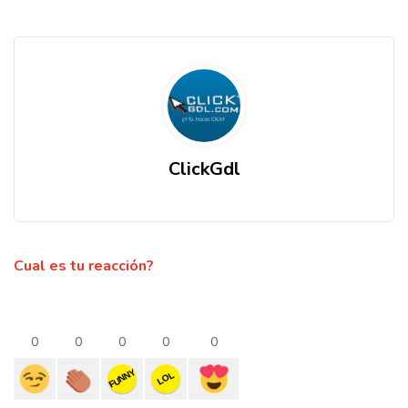
ClickGdl
Cual es tu reacción?
0
0
0
0
0
FUNNY
LOL