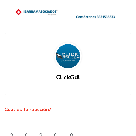
ClickGdl
Cual es tu reacción?
0
0
0
0
0