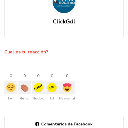
ClickGdl
Cual es tu reacción?
0
0
0
0
0
FUNNY
LOL
Bien!
Genial!
Gracioso
Lol
Me encanta!
Comentarios de Facebook