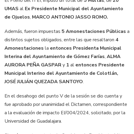
El Pleno del ITEI, impuso un total de
5
Multas
, de
20
UMAS
al
Ex Presidente Municipal
del Ayuntamiento
de Ojuelos
,
MARCO ANTONIO JASSO ROMO.
Además, fueron impuestas
5 Amonestaciones Públicas
a
distintos sujetos obligados, entre las que resaltaron
4
Amonestaciones
la
entonces
Presidenta Municipal
Interina
del Ayuntamiento de Gómez Farías
,
ALMA
AURORA PEÑA GASPAR
y
1
al
entonces
Presidente
Municipal Interino del Ayuntamiento de Colotlán,
JOSÉ JULIÁN
QUEZADA SANTOYO
.
En el desahogo del punto V de la sesión se dio cuenta y
fue aprobado por unanimidad el Dictamen, correspondiente
a la evaluación de impacto EI/004/2024, solicitado, por la
Universidad de Guadalajara.