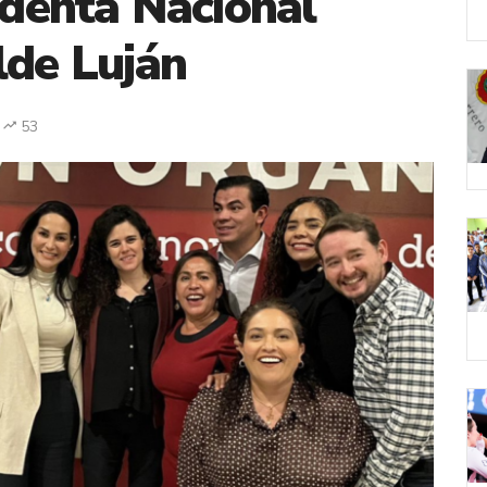
identa Nacional
lde Luján
53