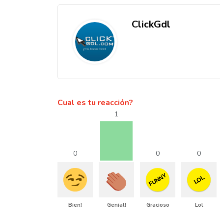
ClickGdl
Cual es tu reacción?
1
0
0
0
FUNNY
LOL
Bien!
Genial!
Gracioso
Lol