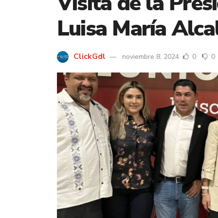
Visita de la Pres
Luisa María Alca
ClickGdl
noviembre 8, 2024
0
0