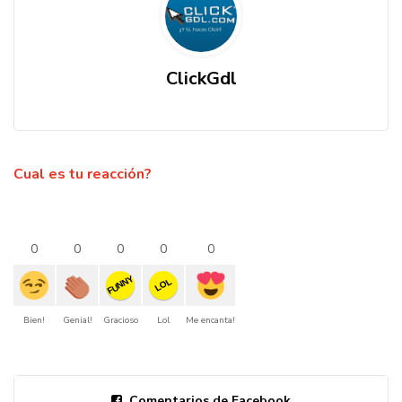
ClickGdl
Cual es tu reacción?
0
0
0
0
0
FUNNY
LOL
Bien!
Genial!
Gracioso
Lol
Me encanta!
Comentarios de Facebook