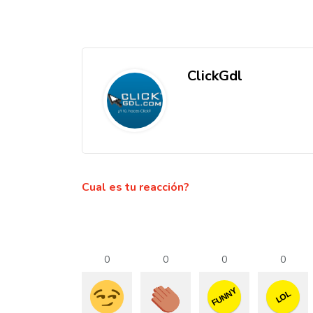
ClickGdl
Cual es tu reacción?
0
0
0
0
FUNNY
LOL