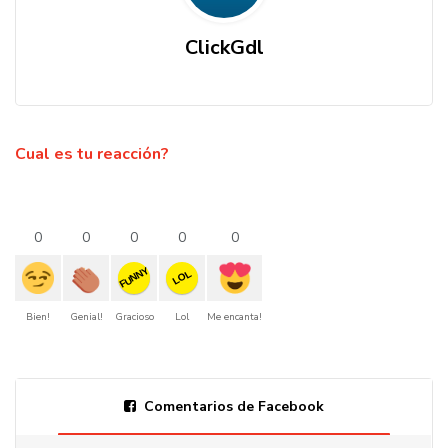
ClickGdl
Cual es tu reacción?
0
0
0
0
0
FUNNY
LOL
Bien!
Genial!
Gracioso
Lol
Me encanta!
Comentarios de Facebook