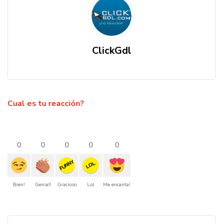
ClickGdl
Cual es tu reacción?
0
0
0
0
0
FUNNY
LOL
Bien!
Genial!
Gracioso
Lol
Me encanta!