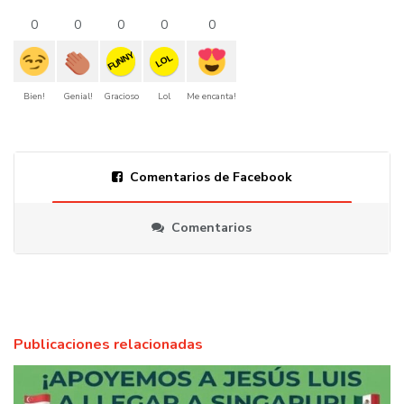
0
0
0
0
0
FUNNY
LOL
Bien!
Genial!
Gracioso
Lol
Me encanta!
Comentarios de Facebook
Comentarios
Publicaciones relacionadas