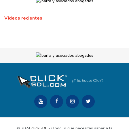
Videos recientes
© 2024
clickGDL
- ¡Todo lo que necesitas saber a la