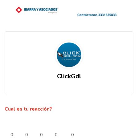
ClickGdl
Cual es tu reacción?
0
0
0
0
0