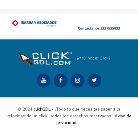
© 2024
clickGDL
- ¡Todo lo que necesitas saber a la
velocidad de un click!. todos los derechos reservados
.
Aviso de
privacidad
-
.
Buy Now
Documentation
Support Center
Contact Us