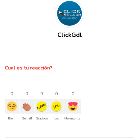
ClickGdl
Cual es tu reacción?
0
0
0
0
0
FUNNY
LOL
Bien!
Genial!
Gracioso
Lol
Me encanta!