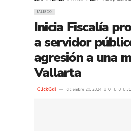
JALISCO
Inicia Fiscalía p
a servidor públic
agresión a una m
Vallarta
ClickGdl
diciembre 20, 2024
0
0
31