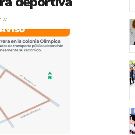
era deportiva
37