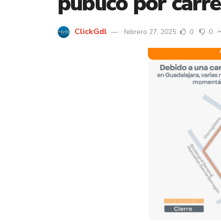
público por carr
ClickGdl
febrero 27, 2025
0
0