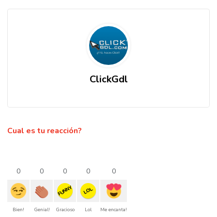
ClickGdl
Cual es tu reacción?
0
0
0
0
0
FUNNY
LOL
Bien!
Genial!
Gracioso
Lol
Me encanta!