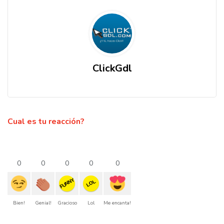
ClickGdl
Cual es tu reacción?
0
0
0
0
0
FUNNY
LOL
Bien!
Genial!
Gracioso
Lol
Me encanta!