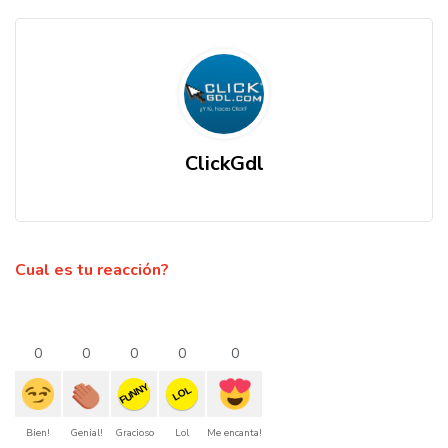
ClickGdl
Cual es tu reacción?
0
0
0
0
0
FUNNY
LOL
Bien!
Genial!
Gracioso
Lol
Me encanta!