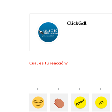
ClickGdl
Cual es tu reacción?
0
0
0
0
FUNNY
LOL