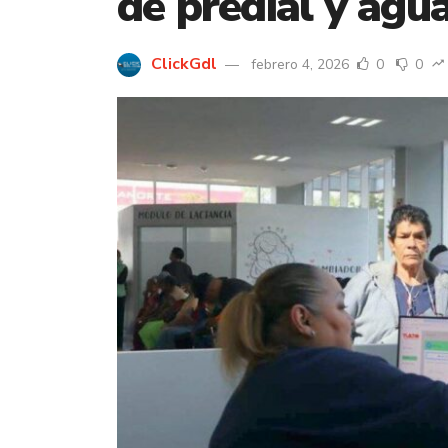
de predial y agu
ClickGdl
febrero 4, 2026
0
0