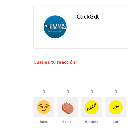
ClickGdl
Cual es tu reacción?
0
0
0
0
FUNNY
LOL
Bien!
Genial!
Gracioso
Lol