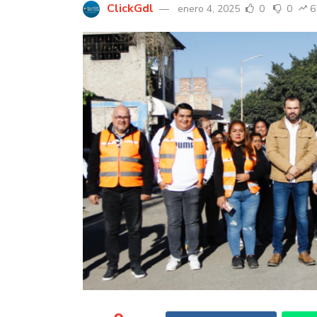
ClickGdl
enero 4, 2025
0
0
6