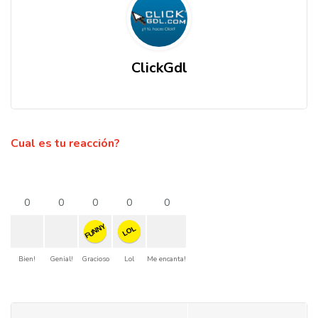
ClickGdl
Cual es tu reacción?
0
0
0
0
0
FUNNY
LOL
Bien!
Genial!
Gracioso
Lol
Me encanta!