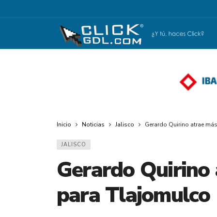
Inicio
Noticias
Jalisco
Gerardo Quirino atrae más
JALISCO
Gerardo Quirino 
para Tlajomulco