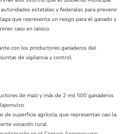
primer edil informó que el Gobierno Municipal
utoridades estatales y federales para prevenir
laga que representa un riesgo para el ganado y
rimer caso en Jalisco.
ante con los productores ganaderos del
untas de vigilancia y control.
uctores de maíz y más de 2 mil 500 ganaderos
lajomulco.
s de superficie agrícola, que representan casi la
uerte vocación rural.
participarán en el Consejo Agropecuario