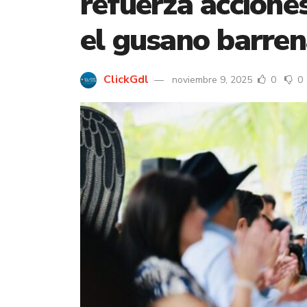
refuerza accione
el gusano barre
ClickGdl
noviembre 9, 2025
0
0