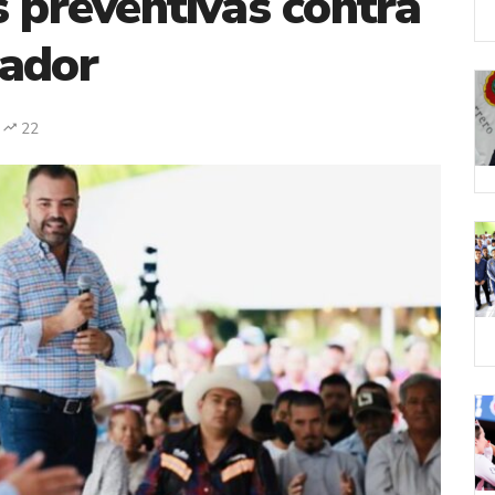
s preventivas contra
nador
22