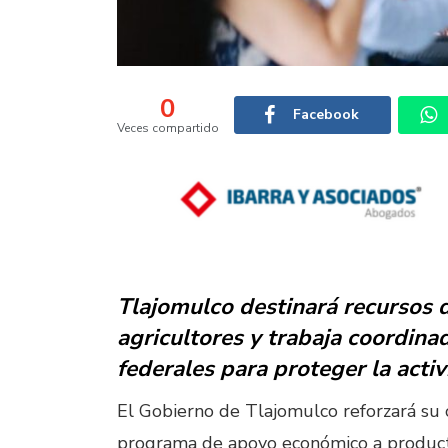
0
Facebook
Veces compartido
Tlajomulco destinará recursos d
agricultores y trabaja coordin
federales para proteger la acti
El Gobierno de Tlajomulco reforzará s
programa de apoyo económico a producto