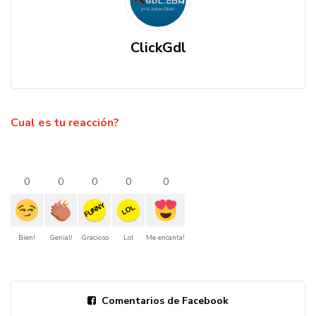
ClickGdl
Cual es tu reacción?
0
0
0
0
0
FUNNY
LOL
Bien!
Genial!
Gracioso
Lol
Me encanta!
Comentarios de Facebook