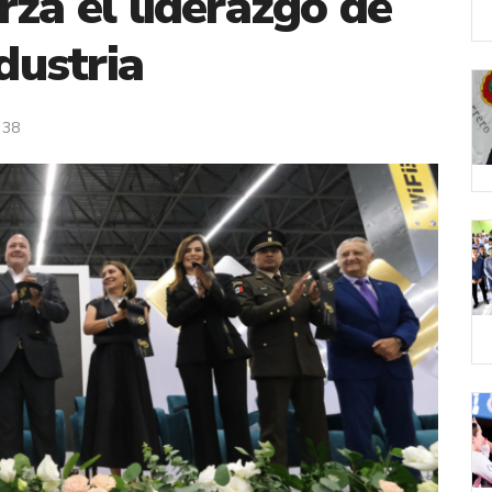
rza el liderazgo de
ndustria
38