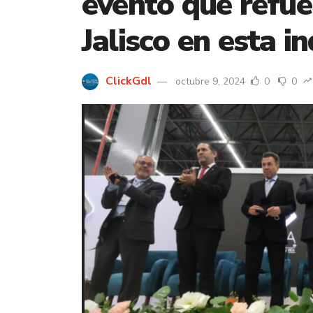
evento que refue
Jalisco en esta i
ClickGdl
octubre 9, 2024
0
0