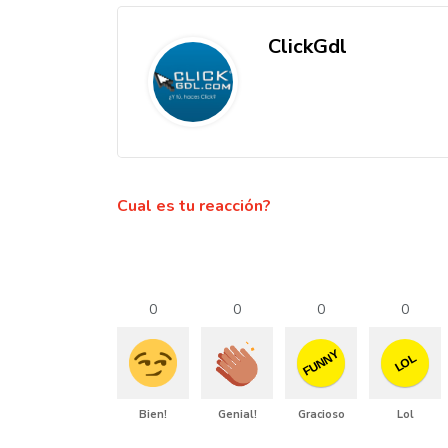
ClickGdl
Cual es tu reacción?
0
0
0
0
FUNNY
LOL
Bien!
Genial!
Gracioso
Lol