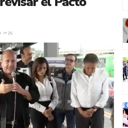
 revisar el Pacto
0
25