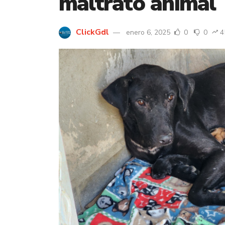
maltrato animal
ClickGdl
enero 6, 2025
0
0
4