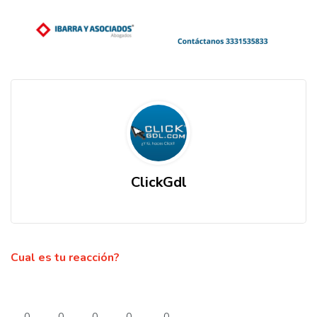
ClickGdl
Cual es tu reacción?
0
0
0
0
0