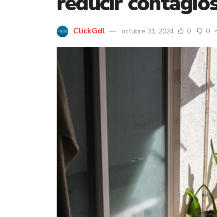
reducir contagio
ClickGdl
octubre 31, 2024
0
0