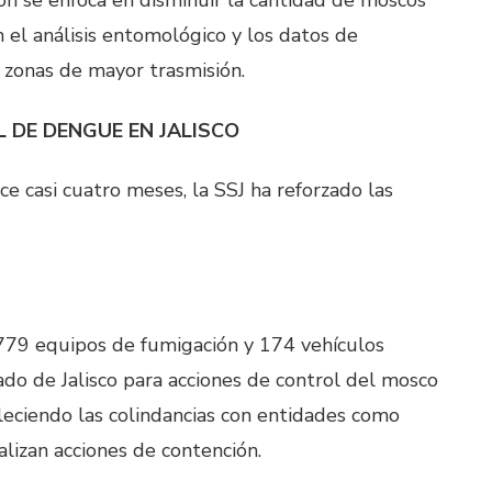
n se enfoca en disminuir la cantidad de moscos
n el análisis entomológico y los datos de
s zonas de mayor trasmisión.
 DE DENGUE EN JALISCO
ce casi cuatro meses, la SSJ ha reforzado las
 779 equipos de fumigación y 174 vehículos
ado de Jalisco para acciones de control del mosco
leciendo las colindancias con entidades como
lizan acciones de contención.