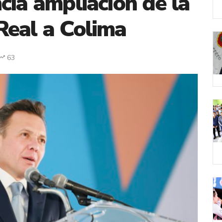
cia ampliación de la
Real a Colima
63