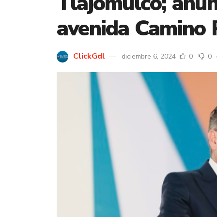
Tlajomulco; anun
avenida Camino 
ClickGdl
diciembre 6, 2024
0
0