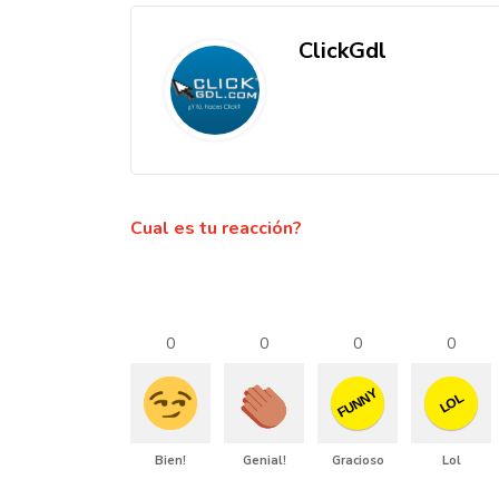
ClickGdl
Cual es tu reacción?
0
0
0
0
FUNNY
LOL
Bien!
Genial!
Gracioso
Lol