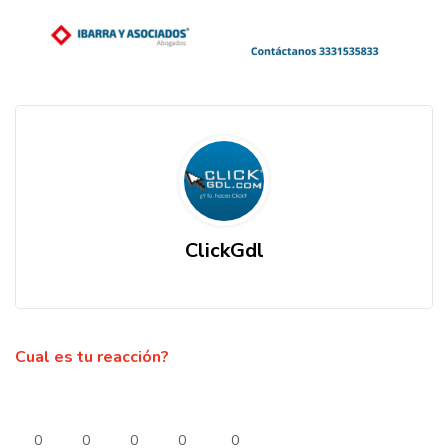
ClickGdl
Cual es tu reacción?
0
0
0
0
0