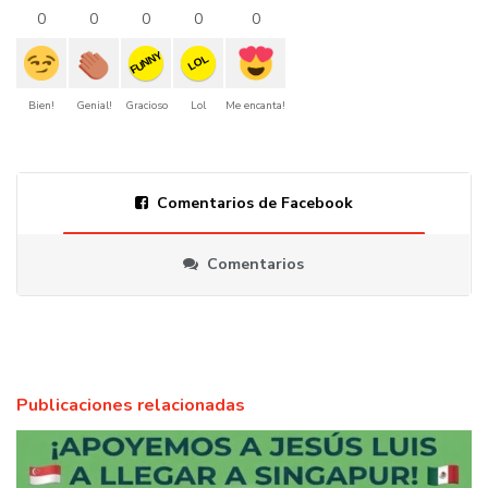
0
0
0
0
0
FUNNY
LOL
Bien!
Genial!
Gracioso
Lol
Me encanta!
Comentarios de Facebook
Comentarios
Publicaciones relacionadas