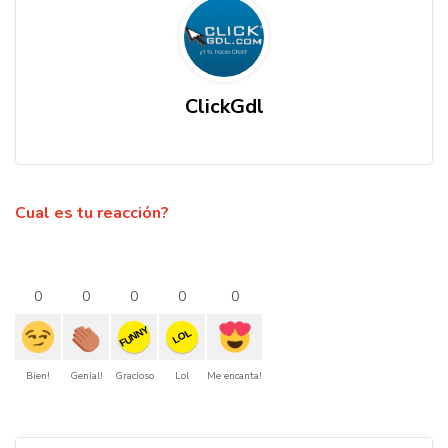
ClickGdl
Cual es tu reacción?
0
0
0
0
0
FUNNY
LOL
Bien!
Genial!
Gracioso
Lol
Me encanta!