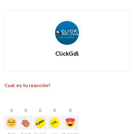
ClickGdl
Cual es tu reacción?
0
0
0
0
0
FUNNY
LOL