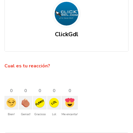
ClickGdl
Cual es tu reacción?
0
0
0
0
0
FUNNY
LOL
Bien!
Genial!
Gracioso
Lol
Me encanta!