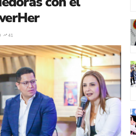
edoras con el
werHer
0
41