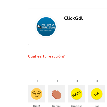
ClickGdl
Cual es tu reacción?
0
0
0
0
FUNNY
LOL
Bien!
Genial!
Gracioso
Lol